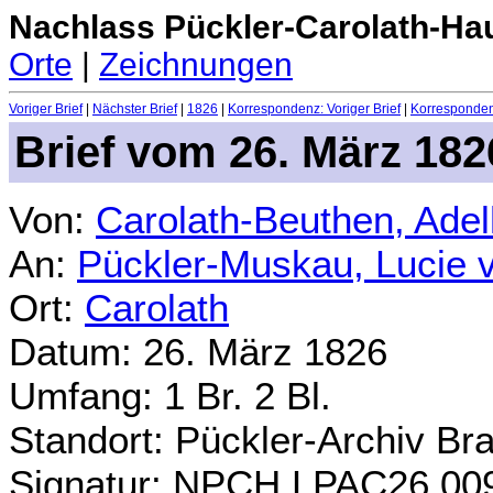
Nachlass Pückler-Carolath-Ha
Orte
|
Zeichnungen
Voriger Brief
|
Nächster Brief
|
1826
|
Korrespondenz: Voriger Brief
|
Korrespondenz
Brief vom 26. März 182
Von:
Carolath-Beuthen, Ade
An:
Pückler-Muskau, Lucie 
Ort:
Carolath
Datum: 26. März 1826
Umfang: 1 Br. 2 Bl.
Standort: Pückler-Archiv Br
Signatur: NPCH.LPAC26.00