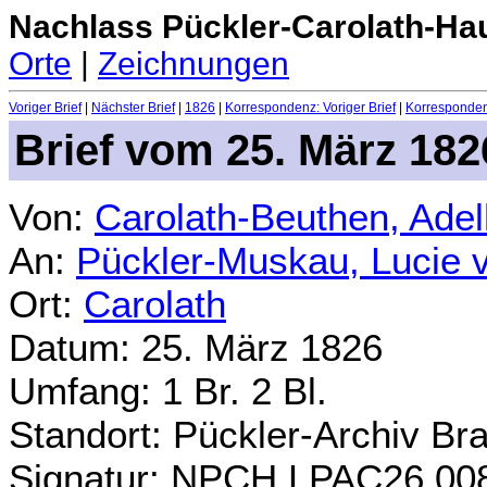
Nachlass Pückler-Carolath-Ha
Orte
|
Zeichnungen
Voriger Brief
|
Nächster Brief
|
1826
|
Korrespondenz: Voriger Brief
|
Korrespondenz
Brief vom 25. März 182
Von:
Carolath-Beuthen, Ade
An:
Pückler-Muskau, Lucie 
Ort:
Carolath
Datum: 25. März 1826
Umfang: 1 Br. 2 Bl.
Standort: Pückler-Archiv Br
Signatur: NPCH.LPAC26.00