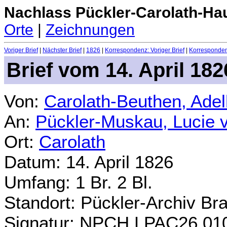
Nachlass Pückler-Carolath-Ha
Orte
|
Zeichnungen
Voriger Brief
|
Nächster Brief
|
1826
|
Korrespondenz: Voriger Brief
|
Korrespondenz
Brief vom 14. April 182
Von:
Carolath-Beuthen, Ade
An:
Pückler-Muskau, Lucie 
Ort:
Carolath
Datum: 14. April 1826
Umfang: 1 Br. 2 Bl.
Standort: Pückler-Archiv Br
Signatur: NPCH.LPAC26.01