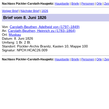
Nachlass Pückler-Carolath-Haugwitz:
Hauptseite
|
Briefe
|
Personen
|
Orte
|
Zei
Voriger Brief
|
Nächster Brief
|
1826
Brief vom 8. Juni 1826
Von:
Carolath-Beuthen, Adelheid von (1797–1849)
An:
Carolath-Beuthen, Heinrich zu (1783–1864)
Ort:
Muskau
Datum: 8. Juni 1826
Umfang: 1 Br. 2 Bl.
Standort: Pückler-Archiv Branitz, Kasten 10, Mappe 100
Signatur: NPCH.HCAC26.009
Nachlass Pückler-Carolath-Haugwitz:
Hauptseite
|
Briefe
|
Personen
|
Orte
|
Zei