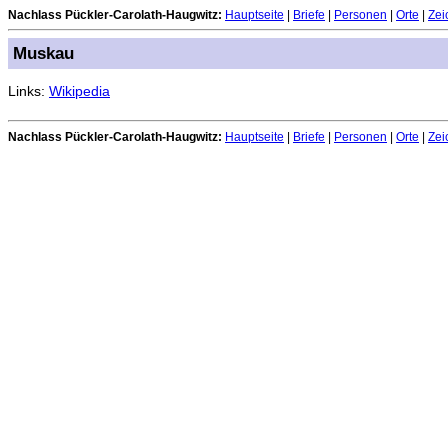
Nachlass Pückler-Carolath-Haugwitz:
Hauptseite
|
Briefe
|
Personen
|
Orte
|
Zei
Muskau
Links:
Wikipedia
Nachlass Pückler-Carolath-Haugwitz:
Hauptseite
|
Briefe
|
Personen
|
Orte
|
Zei