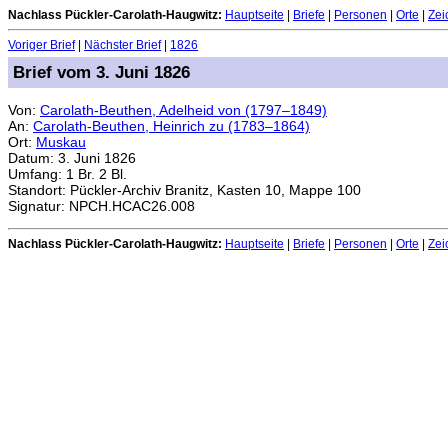
Nachlass Pückler-Carolath-Haugwitz:
Hauptseite
|
Briefe
|
Personen
|
Orte
|
Zei
Voriger Brief
|
Nächster Brief
|
1826
Brief vom 3. Juni 1826
Von:
Carolath-Beuthen, Adelheid von (1797–1849)
An:
Carolath-Beuthen, Heinrich zu (1783–1864)
Ort:
Muskau
Datum: 3. Juni 1826
Umfang: 1 Br. 2 Bl.
Standort: Pückler-Archiv Branitz, Kasten 10, Mappe 100
Signatur: NPCH.HCAC26.008
Nachlass Pückler-Carolath-Haugwitz:
Hauptseite
|
Briefe
|
Personen
|
Orte
|
Zei