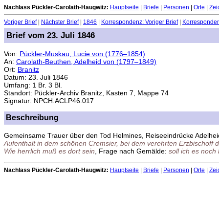
Nachlass Pückler-Carolath-Haugwitz:
Hauptseite
|
Briefe
|
Personen
|
Orte
|
Zei
Voriger Brief
|
Nächster Brief
|
1846
|
Korrespondenz: Voriger Brief
|
Korrespondenz
Brief vom 23. Juli 1846
Von:
Pückler-Muskau, Lucie von (1776–1854)
An:
Carolath-Beuthen, Adelheid von (1797–1849)
Ort:
Branitz
Datum: 23. Juli 1846
Umfang: 1 Br. 3 Bl.
Standort: Pückler-Archiv Branitz, Kasten 7, Mappe 74
Signatur: NPCH.ACLP46.017
Beschreibung
Gemeinsame Trauer über den Tod Helmines, Reiseeindrücke Adelhe
Aufenthalt in dem schönen Cremsier, bei dem verehrten Erzbischoff di
Wie herrlich muß es dort sein
, Frage nach Gemälde:
soll ich es noc
Nachlass Pückler-Carolath-Haugwitz:
Hauptseite
|
Briefe
|
Personen
|
Orte
|
Zei