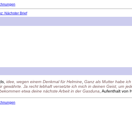
chnungen
: Nächster Brief
ids,
idee, wegen einem Denkmal für Helmine
,
Ganz als Mutter habe ich 
r gewährte. Ja recht lebhaft versetzte ich mich in deinen Geist, um je
h bekommen etwa deine nächste Arbeit in der Gasduna
, Aufenthalt von 
chnungen