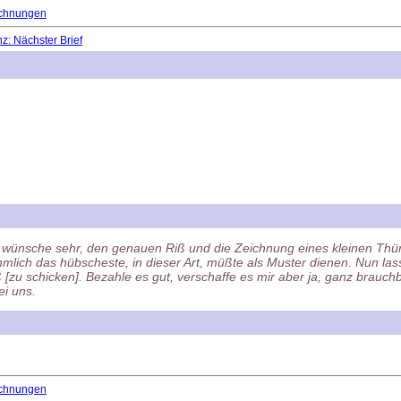
chnungen
: Nächster Brief
Ich wünsche sehr, den genauen Riß und die Zeichnung eines kleinen T
mlich das hübscheste, in dieser Art, müßte als Muster dienen. Nun la
 [zu schicken]. Bezahle es gut, verschaffe es mir aber ja, ganz brauc
ei uns.
chnungen