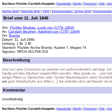
Nachlass Pückler-Carolath-Haugwitz:
Hauptseite
|
Briefe
|
Personen
|
Orte
|
Zei
Voriger Brief
|
Nächster Brief
|
1846
|
Korrespondenz: Voriger Brief
|
Korrespondenz
Brief vom 11. Juli 1846
Von:
Pückler-Muskau, Lucie von (1776–1854)
An:
Carolath-Beuthen, Adelheid von (1797–1849)
Ort:
Branitz
Datum: 11. Juli 1846
Umfang: 1 Br. 2 Bl.
Standort: Pückler-Archiv Branitz, Kasten 7, Mappe 74
Signatur: NPCH.ACLP46.016
Beschreibung
Und nun eine Comission an welcher mir außerordentlich viel liegt. 
häufig auf den Dächern angetroffen werden. Aber grade so: - und neh
einige Pläne zu Steirischen oder Tyroler Bauerhäusern samt Grundriß
um
gute Handschuhe aus Wien [...] Sie arbeiten dort viel besser als b
Kommentar
unvollständig
Nachlass Pückler-Carolath-Haugwitz:
Hauptseite
|
Briefe
|
Personen
|
Orte
|
Zei