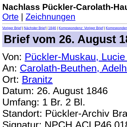
Nachlass Pückler-Carolath-Ha
Orte
|
Zeichnungen
Voriger Brief
|
Nächster Brief
|
1846
|
Korrespondenz: Voriger Brief
|
Korrespondenz
Brief vom 26. August 
Von:
Pückler-Muskau, Lucie
An:
Carolath-Beuthen, Adel
Ort:
Branitz
Datum: 26. August 1846
Umfang: 1 Br. 2 Bl.
Standort: Pückler-Archiv Br
Signatur: NPCH.ACLP46.01