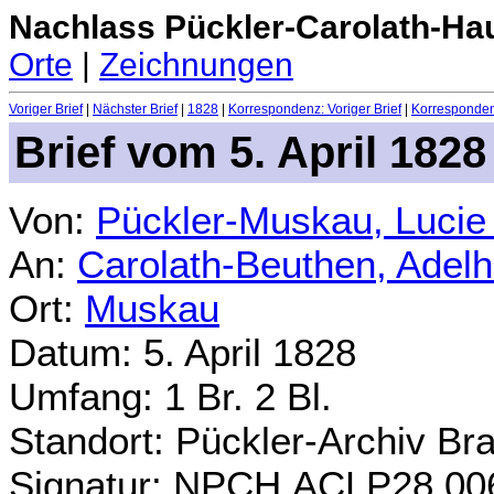
Nachlass Pückler-Carolath-Ha
Orte
|
Zeichnungen
Voriger Brief
|
Nächster Brief
|
1828
|
Korrespondenz: Voriger Brief
|
Korrespondenz
Brief vom 5. April 1828
Von:
Pückler-Muskau, Lucie
An:
Carolath-Beuthen, Adel
Ort:
Muskau
Datum: 5. April 1828
Umfang: 1 Br. 2 Bl.
Standort: Pückler-Archiv Br
Signatur: NPCH.ACLP28.00