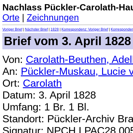
Nachlass Pückler-Carolath-Ha
Orte
|
Zeichnungen
Voriger Brief
|
Nächster Brief
|
1828
|
Korrespondenz: Voriger Brief
|
Korrespondenz
Brief vom 3. April 1828
Von:
Carolath-Beuthen, Ade
An:
Pückler-Muskau, Lucie 
Ort:
Carolath
Datum: 3. April 1828
Umfang: 1 Br. 1 Bl.
Standort: Pückler-Archiv Br
Signatur: NPCH.LPAC28.00