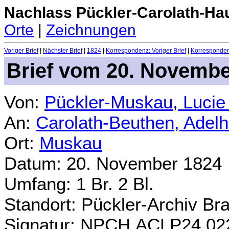
Nachlass Pückler-Carolath-Ha
Orte
|
Zeichnungen
Voriger Brief
|
Nächster Brief
|
1824
|
Korrespondenz: Voriger Brief
|
Korrespondenz
Brief vom 20. Novembe
Von:
Pückler-Muskau, Lucie
An:
Carolath-Beuthen, Adel
Ort:
Muskau
Datum: 20. November 1824
Umfang: 1 Br. 2 Bl.
Standort: Pückler-Archiv Br
Signatur: NPCH.ACLP24.02