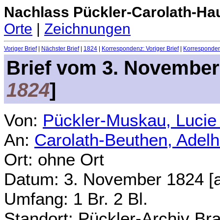
Nachlass Pückler-Carolath-Ha
Orte
|
Zeichnungen
Voriger Brief
|
Nächster Brief
|
1824
|
Korrespondenz: Voriger Brief
|
Korrespondenz
Brief vom
3. November
1824
]
Von:
Pückler-Muskau, Lucie
An:
Carolath-Beuthen, Adel
Ort: ohne Ort
Datum:
3. November 1824 [
Umfang: 1 Br. 2 Bl.
Standort: Pückler-Archiv Br