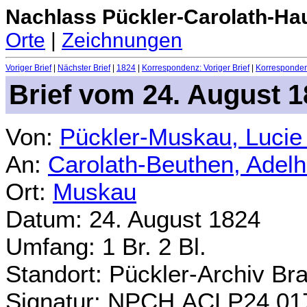
Nachlass Pückler-Carolath-Ha
Orte
|
Zeichnungen
Voriger Brief
|
Nächster Brief
|
1824
|
Korrespondenz: Voriger Brief
|
Korrespondenz
Brief vom 24. August 
Von:
Pückler-Muskau, Lucie
An:
Carolath-Beuthen, Adel
Ort:
Muskau
Datum: 24. August 1824
Umfang: 1 Br. 2 Bl.
Standort: Pückler-Archiv Br
Signatur: NPCH.ACLP24.01