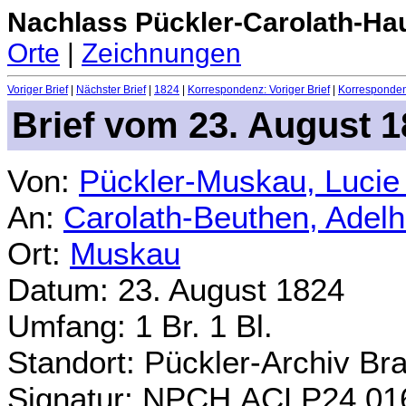
Nachlass Pückler-Carolath-Ha
Orte
|
Zeichnungen
Voriger Brief
|
Nächster Brief
|
1824
|
Korrespondenz: Voriger Brief
|
Korrespondenz
Brief vom 23. August 
Von:
Pückler-Muskau, Lucie
An:
Carolath-Beuthen, Adel
Ort:
Muskau
Datum: 23. August 1824
Umfang: 1 Br. 1 Bl.
Standort: Pückler-Archiv Br
Signatur: NPCH.ACLP24.01