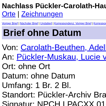
Nachlass Pückler-Carolath-Ha
Orte
|
Zeichnungen
Voriger Brief
|
Nächster Brief
|
Undatiert
|
Korrespondenz: Voriger Brief
|
Korrespon
Brief ohne Datum
Von:
Carolath-Beuthen, Ade
An:
Pückler-Muskau, Lucie 
Ort: ohne Ort
Datum: ohne Datum
Umfang: 1 Br. 2 Bl.
Standort: Pückler-Archiv Br
Signatur: NPCH.LPACXX.01