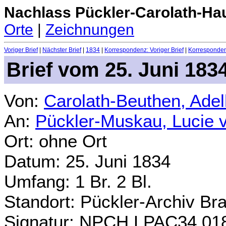
Nachlass Pückler-Carolath-Ha
Orte
|
Zeichnungen
Voriger Brief
|
Nächster Brief
|
1834
|
Korrespondenz: Voriger Brief
|
Korrespondenz
Brief vom 25. Juni 183
Von:
Carolath-Beuthen, Ade
An:
Pückler-Muskau, Lucie 
Ort: ohne Ort
Datum: 25. Juni 1834
Umfang: 1 Br. 2 Bl.
Standort: Pückler-Archiv Br
Signatur: NPCH.LPAC34.01