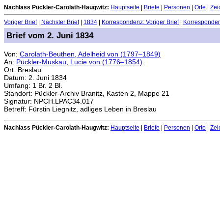
Nachlass Pückler-Carolath-Haugwitz:
Hauptseite
|
Briefe
|
Personen
|
Orte
|
Zei
Voriger Brief
|
Nächster Brief
|
1834
|
Korrespondenz: Voriger Brief
|
Korrespondenz
Brief vom 2. Juni 1834
Von:
Carolath-Beuthen, Adelheid von (1797–1849)
An:
Pückler-Muskau, Lucie von (1776–1854)
Ort: Breslau
Datum: 2. Juni 1834
Umfang: 1 Br. 2 Bl.
Standort: Pückler-Archiv Branitz, Kasten 2, Mappe 21
Signatur: NPCH.LPAC34.017
Betreff: Fürstin Liegnitz, adliges Leben in Breslau
Nachlass Pückler-Carolath-Haugwitz:
Hauptseite
|
Briefe
|
Personen
|
Orte
|
Zei