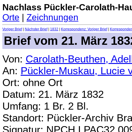
Nachlass Pückler-Carolath-Ha
Orte
|
Zeichnungen
Voriger Brief
|
Nächster Brief
|
1832
|
Korrespondenz: Voriger Brief
|
Korrespondenz
Brief vom 21. März 183
Von:
Carolath-Beuthen, Ade
An:
Pückler-Muskau, Lucie 
Ort: ohne Ort
Datum: 21. März 1832
Umfang: 1 Br. 2 Bl.
Standort: Pückler-Archiv Br
Signatur: NPCH.LPAC32.00