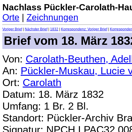
Nachlass Pückler-Carolath-Ha
Orte
|
Zeichnungen
Voriger Brief
|
Nächster Brief
|
1832
|
Korrespondenz: Voriger Brief
|
Korrespondenz
Brief vom 18. März 183
Von:
Carolath-Beuthen, Ade
An:
Pückler-Muskau, Lucie 
Ort:
Carolath
Datum: 18. März 1832
Umfang: 1 Br. 2 Bl.
Standort: Pückler-Archiv Br
Signatur: NPCH.LPAC32.00