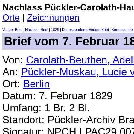
Nachlass Pückler-Carolath-Ha
Orte
|
Zeichnungen
Voriger Brief
|
Nächster Brief
|
1829
|
Korrespondenz: Voriger Brief
|
Korrespondenz
Brief vom 7. Februar 1
Von:
Carolath-Beuthen, Ade
An:
Pückler-Muskau, Lucie 
Ort:
Berlin
Datum: 7. Februar 1829
Umfang: 1 Br. 2 Bl.
Standort: Pückler-Archiv Br
Signatur: NPCH.LPAC29.00