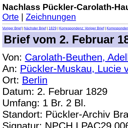
Nachlass Pückler-Carolath-Ha
Orte
|
Zeichnungen
Voriger Brief
|
Nächster Brief
|
1829
|
Korrespondenz: Voriger Brief
|
Korrespondenz
Brief vom 2. Februar 1
Von:
Carolath-Beuthen, Ade
An:
Pückler-Muskau, Lucie 
Ort:
Berlin
Datum: 2. Februar 1829
Umfang: 1 Br. 2 Bl.
Standort: Pückler-Archiv Br
Signatur: NPCH.LPAC29.00