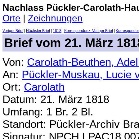
Nachlass Pückler-Carolath-Ha
Orte
|
Zeichnungen
Voriger Brief
|
Nächster Brief
|
1818
|
Korrespondenz: Voriger Brief
|
Korrespondenz
Brief vom 21. März 181
Von:
Carolath-Beuthen, Ade
An:
Pückler-Muskau, Lucie 
Ort:
Carolath
Datum: 21. März 1818
Umfang: 1 Br. 2 Bl.
Standort: Pückler-Archiv Br
Signatur: NPCH.LPAC18.00