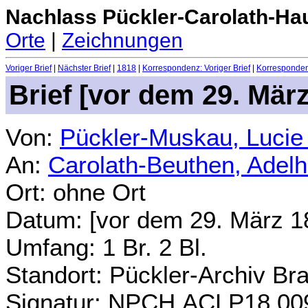
Nachlass Pückler-Carolath-Ha
Orte
|
Zeichnungen
Voriger Brief
|
Nächster Brief
|
1818
|
Korrespondenz: Voriger Brief
|
Korrespondenz
Brief [vor dem 29. Mär
Von:
Pückler-Muskau, Lucie
An:
Carolath-Beuthen, Adel
Ort: ohne Ort
Datum: [vor dem 29. März 1
Umfang: 1 Br. 2 Bl.
Standort: Pückler-Archiv Br
Signatur: NPCH.ACLP18.00