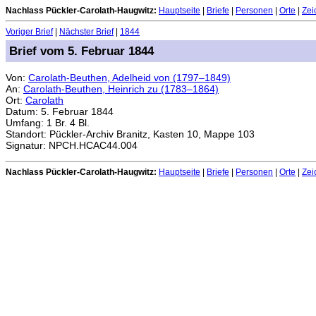
Nachlass Pückler-Carolath-Haugwitz:
Hauptseite
|
Briefe
|
Personen
|
Orte
|
Zei
Voriger Brief
|
Nächster Brief
|
1844
Brief vom 5. Februar 1844
Von:
Carolath-Beuthen, Adelheid von (1797–1849)
An:
Carolath-Beuthen, Heinrich zu (1783–1864)
Ort:
Carolath
Datum: 5. Februar 1844
Umfang: 1 Br. 4 Bl.
Standort: Pückler-Archiv Branitz, Kasten 10, Mappe 103
Signatur: NPCH.HCAC44.004
Nachlass Pückler-Carolath-Haugwitz:
Hauptseite
|
Briefe
|
Personen
|
Orte
|
Zei