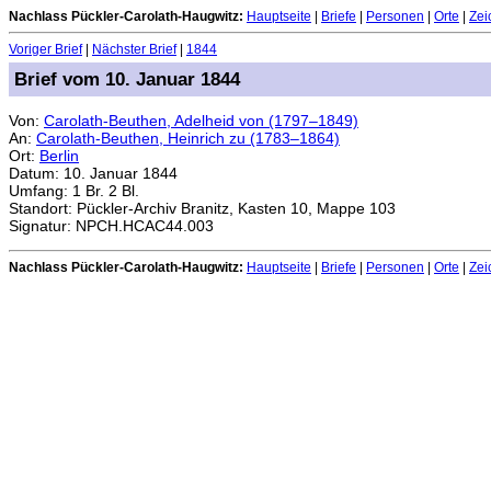
Nachlass Pückler-Carolath-Haugwitz:
Hauptseite
|
Briefe
|
Personen
|
Orte
|
Zei
Voriger Brief
|
Nächster Brief
|
1844
Brief vom 10. Januar 1844
Von:
Carolath-Beuthen, Adelheid von (1797–1849)
An:
Carolath-Beuthen, Heinrich zu (1783–1864)
Ort:
Berlin
Datum: 10. Januar 1844
Umfang: 1 Br. 2 Bl.
Standort: Pückler-Archiv Branitz, Kasten 10, Mappe 103
Signatur: NPCH.HCAC44.003
Nachlass Pückler-Carolath-Haugwitz:
Hauptseite
|
Briefe
|
Personen
|
Orte
|
Zei