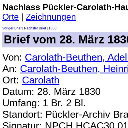
Nachlass Pückler-Carolath-Ha
Orte
|
Zeichnungen
Voriger Brief
|
Nächster Brief
|
1830
Brief vom 28. März 183
Von:
Carolath-Beuthen, Ade
An:
Carolath-Beuthen, Heinr
Ort:
Carolath
Datum: 28. März 1830
Umfang: 1 Br. 2 Bl.
Standort: Pückler-Archiv Br
Signatur: NPCH.HCAC30.0