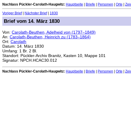
Nachlass Pückler-Carolath-Haugwitz:
Hauptseite
|
Briefe
|
Personen
|
Orte
|
Zei
Voriger Brief
|
Nächster Brief
|
1830
Brief vom 14. März 1830
Von:
Carolath-Beuthen, Adelheid von (1797–1849)
An:
Carolath-Beuthen, Heinrich zu (1783–1864)
Ort:
Carolath
Datum: 14. März 1830
Umfang: 1 Br. 2 Bl.
Standort: Pückler-Archiv Branitz, Kasten 10, Mappe 101
Signatur: NPCH.HCAC30.012
Nachlass Pückler-Carolath-Haugwitz:
Hauptseite
|
Briefe
|
Personen
|
Orte
|
Zei