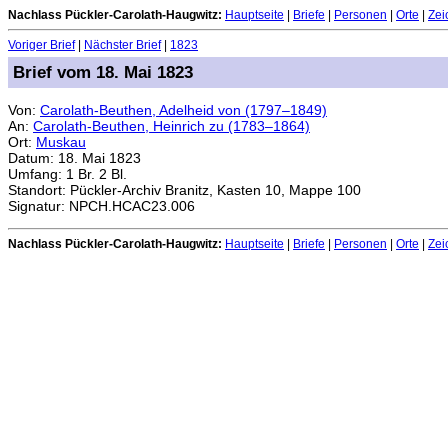
Nachlass Pückler-Carolath-Haugwitz:
Hauptseite
|
Briefe
|
Personen
|
Orte
|
Zei
Voriger Brief
|
Nächster Brief
|
1823
Brief vom 18. Mai 1823
Von:
Carolath-Beuthen, Adelheid von (1797–1849)
An:
Carolath-Beuthen, Heinrich zu (1783–1864)
Ort:
Muskau
Datum: 18. Mai 1823
Umfang: 1 Br. 2 Bl.
Standort: Pückler-Archiv Branitz, Kasten 10, Mappe 100
Signatur: NPCH.HCAC23.006
Nachlass Pückler-Carolath-Haugwitz:
Hauptseite
|
Briefe
|
Personen
|
Orte
|
Zei