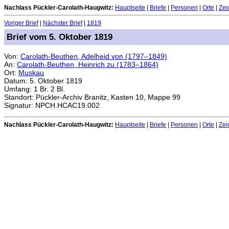
Nachlass Pückler-Carolath-Haugwitz:
Hauptseite
|
Briefe
|
Personen
|
Orte
|
Zei
Voriger Brief
|
Nächster Brief
|
1819
Brief vom 5. Oktober 1819
Von:
Carolath-Beuthen, Adelheid von (1797–1849)
An:
Carolath-Beuthen, Heinrich zu (1783–1864)
Ort:
Muskau
Datum: 5. Oktober 1819
Umfang: 1 Br. 2 Bl.
Standort: Pückler-Archiv Branitz, Kasten 10, Mappe 99
Signatur: NPCH.HCAC19.002
Nachlass Pückler-Carolath-Haugwitz:
Hauptseite
|
Briefe
|
Personen
|
Orte
|
Zei