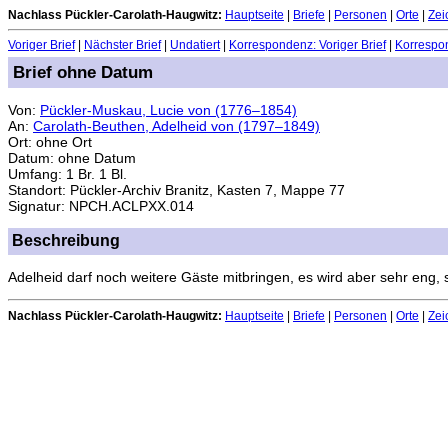
Nachlass Pückler-Carolath-Haugwitz:
Hauptseite
|
Briefe
|
Personen
|
Orte
|
Zei
Voriger Brief
|
Nächster Brief
|
Undatiert
|
Korrespondenz: Voriger Brief
|
Korrespon
Brief ohne Datum
Von:
Pückler-Muskau, Lucie von (1776–1854)
An:
Carolath-Beuthen, Adelheid von (1797–1849)
Ort: ohne Ort
Datum: ohne Datum
Umfang: 1 Br. 1 Bl.
Standort: Pückler-Archiv Branitz, Kasten 7, Mappe 77
Signatur: NPCH.ACLPXX.014
Beschreibung
Adelheid darf noch weitere Gäste mitbringen, es wird aber sehr eng, s
Nachlass Pückler-Carolath-Haugwitz:
Hauptseite
|
Briefe
|
Personen
|
Orte
|
Zei