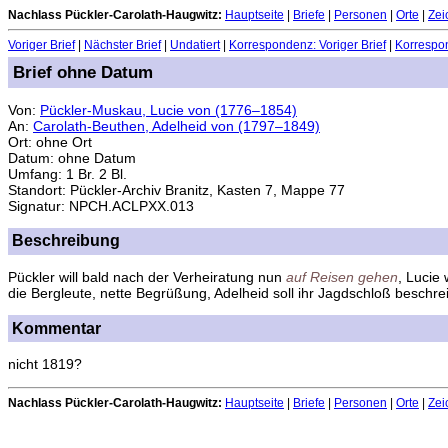
Nachlass Pückler-Carolath-Haugwitz:
Hauptseite
|
Briefe
|
Personen
|
Orte
|
Zei
Voriger Brief
|
Nächster Brief
|
Undatiert
|
Korrespondenz: Voriger Brief
|
Korrespon
Brief ohne Datum
Von:
Pückler-Muskau, Lucie von (1776–1854)
An:
Carolath-Beuthen, Adelheid von (1797–1849)
Ort: ohne Ort
Datum: ohne Datum
Umfang: 1 Br. 2 Bl.
Standort: Pückler-Archiv Branitz, Kasten 7, Mappe 77
Signatur: NPCH.ACLPXX.013
Beschreibung
Pückler will bald nach der Verheiratung nun
auf Reisen gehen
, Lucie
die Bergleute, nette Begrüßung, Adelheid soll ihr Jagdschloß beschre
Kommentar
nicht 1819?
Nachlass Pückler-Carolath-Haugwitz:
Hauptseite
|
Briefe
|
Personen
|
Orte
|
Zei