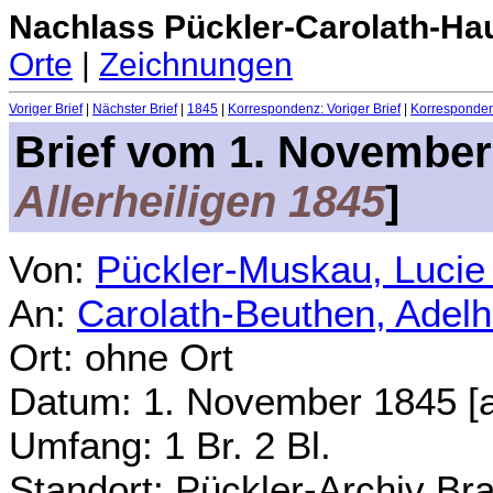
Nachlass Pückler-Carolath-Ha
Orte
|
Zeichnungen
Voriger Brief
|
Nächster Brief
|
1845
|
Korrespondenz: Voriger Brief
|
Korrespondenz
Brief vom
1. November
Allerheiligen 1845
]
Von:
Pückler-Muskau, Lucie
An:
Carolath-Beuthen, Adel
Ort: ohne Ort
Datum:
1. November 1845 [
Umfang: 1 Br. 2 Bl.
Standort: Pückler-Archiv Br