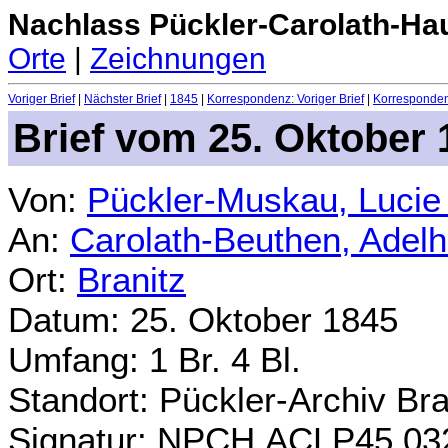
Nachlass Pückler-Carolath-Ha
Orte
|
Zeichnungen
Voriger Brief
|
Nächster Brief
|
1845
|
Korrespondenz: Voriger Brief
|
Korrespondenz
Brief vom 25. Oktober 
Von:
Pückler-Muskau, Lucie
An:
Carolath-Beuthen, Adel
Ort:
Branitz
Datum: 25. Oktober 1845
Umfang: 1 Br. 4 Bl.
Standort: Pückler-Archiv Br
Signatur: NPCH.ACLP45.03