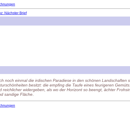
chnungen
: Nächster Brief
h noch einmal die irdischen Paradiese in den schönen Landschaften se
aturschönheiten besitzt: die empfing die Taufe eines feurigeren Gemü
eichlicher widergeben, als wo der Horizont so beengt, ächter Frohsi
und sandige Fläche
.
chnungen