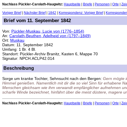
Nachlass Pückler-Carolath-Haugwitz:
Hauptseite
|
Briefe
|
Personen
|
Orte
|
Zei
Voriger Brief
|
Nächster Brief
|
1842
|
Korrespondenz: Voriger Brief
|
Korrespondenz
Brief vom 11. September 1842
Von:
Pückler-Muskau, Lucie von (1776–1854)
An:
Carolath-Beuthen, Adelheid von (1797–1849)
Ort:
Muskau
Datum: 11. September 1842
Umfang: 1 Br. 4 Bl.
Standort: Pückler-Archiv Branitz, Kasten 6, Mappe 70
Signatur: NPCH.ACLP42.014
Beschreibung
Sorge um kranke Tochter, Sehnsucht nach den Bergen:
Gern mögte ic
Himmel genießen. Namentlich mit dir die so viel Sinn für erhabene N
Menschen gleichsam wie ihm verwandt empfänglicher aufnehmen und r
scharfe Winde bezeichnet, hinfährt über die meist düstere, magere 
Nachlass Pückler-Carolath-Haugwitz:
Hauptseite
|
Briefe
|
Personen
|
Orte
|
Zei