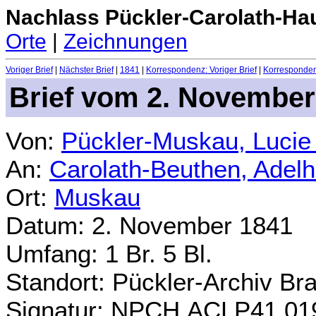
Nachlass Pückler-Carolath-Ha
Orte
|
Zeichnungen
Voriger Brief
|
Nächster Brief
|
1841
|
Korrespondenz: Voriger Brief
|
Korrespondenz
Brief vom 2. November
Von:
Pückler-Muskau, Lucie
An:
Carolath-Beuthen, Adel
Ort:
Muskau
Datum: 2. November 1841
Umfang: 1 Br. 5 Bl.
Standort: Pückler-Archiv Br
Signatur: NPCH.ACLP41.01