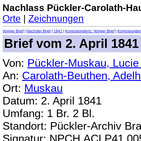
Nachlass Pückler-Carolath-Ha
Orte
|
Zeichnungen
Voriger Brief
|
Nächster Brief
|
1841
|
Korrespondenz: Voriger Brief
|
Korrespondenz
Brief vom 2. April 1841
Von:
Pückler-Muskau, Lucie
An:
Carolath-Beuthen, Adel
Ort:
Muskau
Datum: 2. April 1841
Umfang: 1 Br. 2 Bl.
Standort: Pückler-Archiv Br
Signatur: NPCH.ACLP41.00