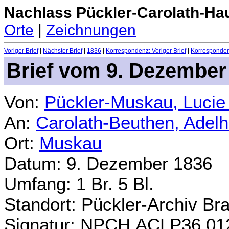
Nachlass Pückler-Carolath-Ha
Orte
|
Zeichnungen
Voriger Brief
|
Nächster Brief
|
1836
|
Korrespondenz: Voriger Brief
|
Korrespondenz
Brief vom 9. Dezember
Von:
Pückler-Muskau, Lucie
An:
Carolath-Beuthen, Adel
Ort:
Muskau
Datum: 9. Dezember 1836
Umfang: 1 Br. 5 Bl.
Standort: Pückler-Archiv Br
Signatur: NPCH.ACLP36.01