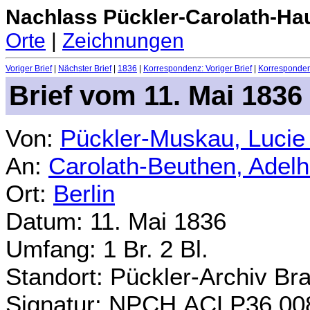
Nachlass Pückler-Carolath-Ha
Orte
|
Zeichnungen
Voriger Brief
|
Nächster Brief
|
1836
|
Korrespondenz: Voriger Brief
|
Korrespondenz
Brief vom 11. Mai 1836
Von:
Pückler-Muskau, Lucie
An:
Carolath-Beuthen, Adel
Ort:
Berlin
Datum: 11. Mai 1836
Umfang: 1 Br. 2 Bl.
Standort: Pückler-Archiv Br
Signatur: NPCH.ACLP36.00