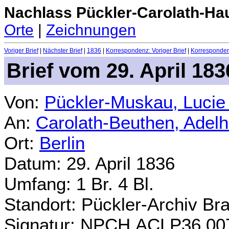
Nachlass Pückler-Carolath-Ha
Orte
|
Zeichnungen
Voriger Brief
|
Nächster Brief
|
1836
|
Korrespondenz: Voriger Brief
|
Korrespondenz
Brief vom 29. April 183
Von:
Pückler-Muskau, Lucie
An:
Carolath-Beuthen, Adel
Ort:
Berlin
Datum: 29. April 1836
Umfang: 1 Br. 4 Bl.
Standort: Pückler-Archiv Br
Signatur: NPCH.ACLP36.00