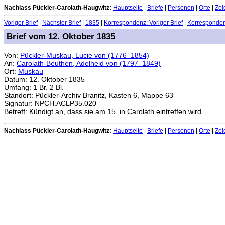
Nachlass Pückler-Carolath-Haugwitz:
Hauptseite
|
Briefe
|
Personen
|
Orte
|
Zei
Voriger Brief
|
Nächster Brief
|
1835
|
Korrespondenz: Voriger Brief
|
Korrespondenz
Brief vom 12. Oktober 1835
Von:
Pückler-Muskau, Lucie von (1776–1854)
An:
Carolath-Beuthen, Adelheid von (1797–1849)
Ort:
Muskau
Datum: 12. Oktober 1835
Umfang: 1 Br. 2 Bl.
Standort: Pückler-Archiv Branitz, Kasten 6, Mappe 63
Signatur: NPCH.ACLP35.020
Betreff: Kündigt an, dass sie am 15. in Carolath eintreffen wird
Nachlass Pückler-Carolath-Haugwitz:
Hauptseite
|
Briefe
|
Personen
|
Orte
|
Zei