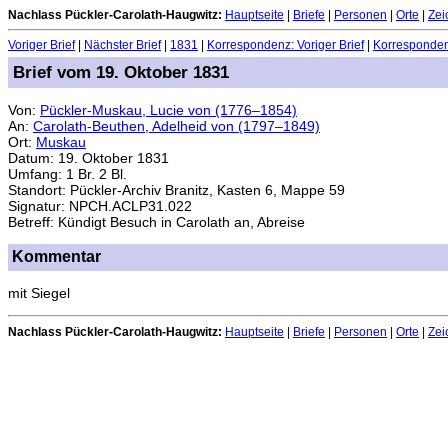
Nachlass Pückler-Carolath-Haugwitz:
Hauptseite
|
Briefe
|
Personen
|
Orte
|
Zei
Voriger Brief
|
Nächster Brief
|
1831
|
Korrespondenz: Voriger Brief
|
Korrespondenz
Brief vom 19. Oktober 1831
Von:
Pückler-Muskau, Lucie von (1776–1854)
An:
Carolath-Beuthen, Adelheid von (1797–1849)
Ort:
Muskau
Datum: 19. Oktober 1831
Umfang: 1 Br. 2 Bl.
Standort: Pückler-Archiv Branitz, Kasten 6, Mappe 59
Signatur: NPCH.ACLP31.022
Betreff: Kündigt Besuch in Carolath an, Abreise
Kommentar
mit Siegel
Nachlass Pückler-Carolath-Haugwitz:
Hauptseite
|
Briefe
|
Personen
|
Orte
|
Zei