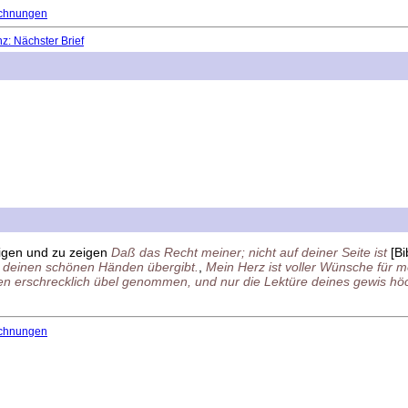
chnungen
: Nächster Brief
rtigen und zu zeigen
Daß das Recht meiner; nicht auf deiner Seite ist
[Bi
e deinen schönen Händen übergibt.
,
Mein Herz ist voller Wünsche für m
n erschrecklich übel genommen, und nur die Lektüre deines gewis höchs
chnungen