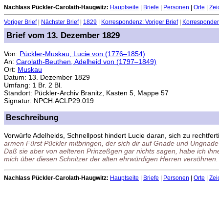
Nachlass Pückler-Carolath-Haugwitz:
Hauptseite
|
Briefe
|
Personen
|
Orte
|
Zei
Voriger Brief
|
Nächster Brief
|
1829
|
Korrespondenz: Voriger Brief
|
Korrespondenz
Brief vom 13. Dezember 1829
Von:
Pückler-Muskau, Lucie von (1776–1854)
An:
Carolath-Beuthen, Adelheid von (1797–1849)
Ort:
Muskau
Datum: 13. Dezember 1829
Umfang: 1 Br. 2 Bl.
Standort: Pückler-Archiv Branitz, Kasten 5, Mappe 57
Signatur: NPCH.ACLP29.019
Beschreibung
Vorwürfe Adelheids, Schnellpost hindert Lucie daran, sich zu rechtfe
armen Fürst Pückler mitbringen, der sich dir auf Gnade und Ungnad
Daß sie aber von aelteren Prinzeßgen gar nichts sagen, habe ich ihne
mich über diesen Schnitzer der alten ehrwürdigen Herren versöhnen.
Nachlass Pückler-Carolath-Haugwitz:
Hauptseite
|
Briefe
|
Personen
|
Orte
|
Zei