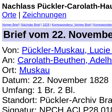
Nachlass Pückler-Carolath-Ha
Orte
|
Zeichnungen
Voriger Brief
|
Nächster Brief
|
1828
|
Korrespondenz: Voriger Brief
|
Korrespondenz
Brief vom 22. Novembe
Von:
Pückler-Muskau, Lucie
An:
Carolath-Beuthen, Adel
Ort:
Muskau
Datum: 22. November 1828
Umfang: 1 Br. 2 Bl.
Standort: Pückler-Archiv Br
Signatur: NPCH.ACLP28.01