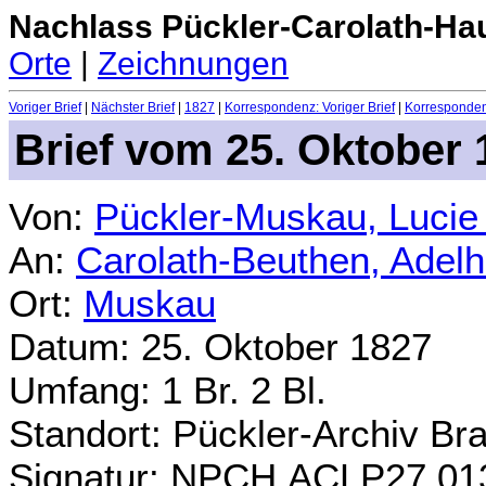
Nachlass Pückler-Carolath-Ha
Orte
|
Zeichnungen
Voriger Brief
|
Nächster Brief
|
1827
|
Korrespondenz: Voriger Brief
|
Korrespondenz
Brief vom 25. Oktober 
Von:
Pückler-Muskau, Lucie
An:
Carolath-Beuthen, Adel
Ort:
Muskau
Datum: 25. Oktober 1827
Umfang: 1 Br. 2 Bl.
Standort: Pückler-Archiv Br
Signatur: NPCH.ACLP27.01