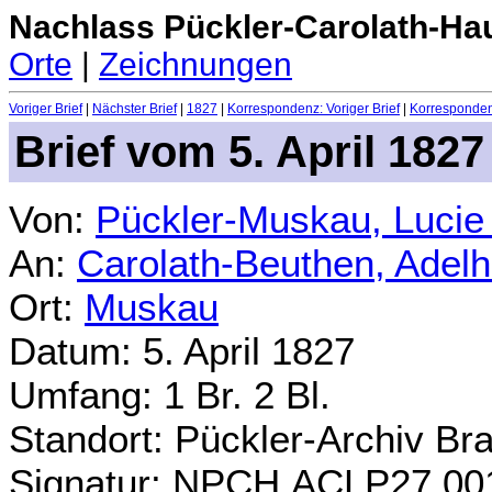
Nachlass Pückler-Carolath-Ha
Orte
|
Zeichnungen
Voriger Brief
|
Nächster Brief
|
1827
|
Korrespondenz: Voriger Brief
|
Korrespondenz
Brief vom 5. April 1827
Von:
Pückler-Muskau, Lucie
An:
Carolath-Beuthen, Adel
Ort:
Muskau
Datum: 5. April 1827
Umfang: 1 Br. 2 Bl.
Standort: Pückler-Archiv Br
Signatur: NPCH.ACLP27.00