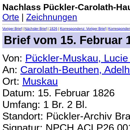
Nachlass Pückler-Carolath-Ha
Orte
|
Zeichnungen
Voriger Brief
|
Nächster Brief
|
1826
|
Korrespondenz: Voriger Brief
|
Korrespondenz
Brief vom 15. Februar 
Von:
Pückler-Muskau, Lucie
An:
Carolath-Beuthen, Adel
Ort:
Muskau
Datum: 15. Februar 1826
Umfang: 1 Br. 2 Bl.
Standort: Pückler-Archiv Br
Signatur: NPCH.ACLP26.00