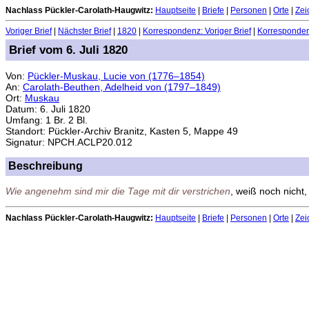
Nachlass Pückler-Carolath-Haugwitz:
Hauptseite
|
Briefe
|
Personen
|
Orte
|
Zei
Voriger Brief
|
Nächster Brief
|
1820
|
Korrespondenz: Voriger Brief
|
Korrespondenz
Brief vom 6. Juli 1820
Von:
Pückler-Muskau, Lucie von (1776–1854)
An:
Carolath-Beuthen, Adelheid von (1797–1849)
Ort:
Muskau
Datum: 6. Juli 1820
Umfang: 1 Br. 2 Bl.
Standort: Pückler-Archiv Branitz, Kasten 5, Mappe 49
Signatur: NPCH.ACLP20.012
Beschreibung
Wie angenehm sind mir die Tage mit dir verstrichen
, weiß noch nicht,
Nachlass Pückler-Carolath-Haugwitz:
Hauptseite
|
Briefe
|
Personen
|
Orte
|
Zei