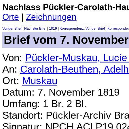
Nachlass Pückler-Carolath-Ha
Orte
|
Zeichnungen
Voriger Brief
|
Nächster Brief
|
1819
|
Korrespondenz: Voriger Brief
|
Korrespondenz
Brief vom 7. November
Von:
Pückler-Muskau, Lucie
An:
Carolath-Beuthen, Adel
Ort:
Muskau
Datum: 7. November 1819
Umfang: 1 Br. 2 Bl.
Standort: Pückler-Archiv Br
Signatur: NPCH.ACLP19.02