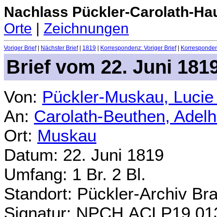
Nachlass Pückler-Carolath-Ha
Orte
|
Zeichnungen
Voriger Brief
|
Nächster Brief
|
1819
|
Korrespondenz: Voriger Brief
|
Korrespondenz
Brief vom 22. Juni 181
Von:
Pückler-Muskau, Lucie
An:
Carolath-Beuthen, Adel
Ort:
Muskau
Datum: 22. Juni 1819
Umfang: 1 Br. 2 Bl.
Standort: Pückler-Archiv Br
Signatur: NPCH.ACLP19.01